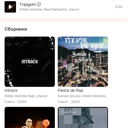
Trapgold
2:04
Killdo Hommie
Real Elemento
Jnecio
Сборники
Intrack
Fiesta de Rap
Killdo Hommie feat. Jnecio
Sonido Sicario, Killdo Hommie, Jnecio
Сингл
2024
Сингл
2024