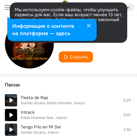
Войти
Мы используем cookie-файлы, чтобы улучшить
сервисы для вас. Если ваш возраст менее 13 лет,
настроить cookie-файлы должен ваш законный
представитель.
Больше информации
Информация о контенте
Исполнитель
Разрешить все
Настроить
на платформе — здесь
Jnecio
Слушать
Песни
Fiesta de Rap
2:20
Sonido Sicario
Killdo Hommie
Jnecio
Intrack
5:07
Killdo Hommie
feat.
Jnecio
Tengo Frío en Mi Ser
2:52
Sonido Sicario
Jnecio