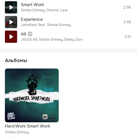
Smart Work
2:56
Simba Grimey
Chronic Law
Experience
2:56
Jahvillani
feat.
Simba Grimey
A9
2:51
JIGGA A9
Simba Grimey
Skelly Dan
Альбомы
Hard Work Smart Work
Simba Grimey