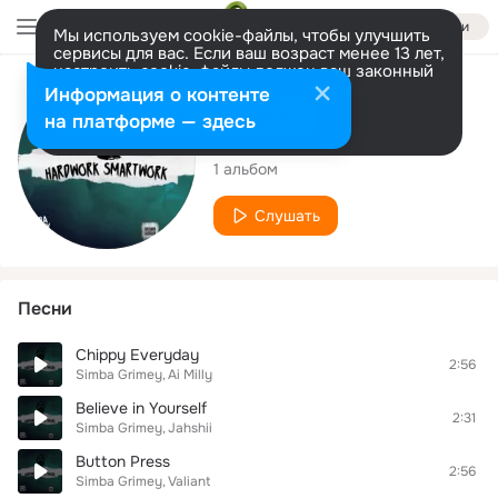
Войти
Мы используем cookie-файлы, чтобы улучшить
сервисы для вас. Если ваш возраст менее 13 лет,
настроить cookie-файлы должен ваш законный
представитель.
Больше информации
Исполнитель
Информация о контенте
Разрешить все
Настроить
на платформе — здесь
Simba Grimey
1 альбом
Слушать
Песни
Chippy Everyday
2:56
Simba Grimey
Ai Milly
Believe in Yourself
2:31
Simba Grimey
Jahshii
Button Press
2:56
Simba Grimey
Valiant