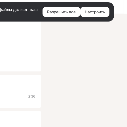
Помощь
Войти
й
e-файлы должен ваш
Разрешить все
Настроить
Правая
колонка
2:36