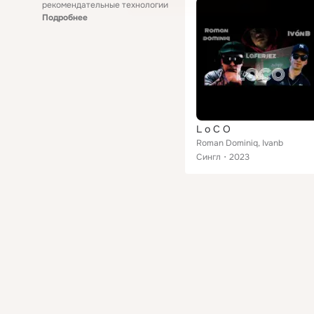
рекомендательные технологии
Подробнее
L o C O
Roman Dominiq, Ivanb
Сингл
2023