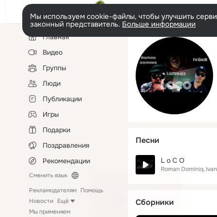
Мы используем cookie-файлы, чтобы улучшить сервис
законный представитель.
Больше информации
Левая
Главная
колонка
Видео
Группы
Люди
Публикации
Игры
Подарки
Песни
Поздравления
L o C O
Рекомендации
Roman Dominiq
Iva
Сменить язык
Рекламодателям
Помощь
Новости
Ещё
Сборники
Мы применяем