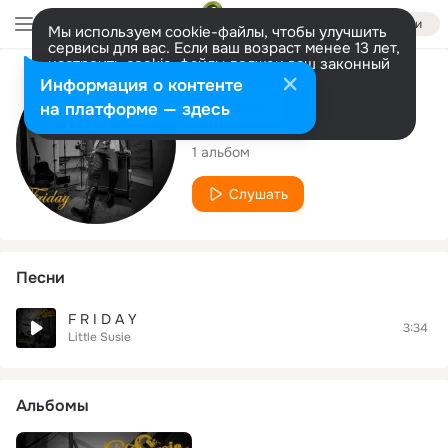
Войти
Мы используем cookie-файлы, чтобы улучшить
сервисы для вас. Если ваш возраст менее 13 лет,
настроить cookie-файлы должен ваш законный
представитель.
Больше информации
Исполнитель
Информация о контенте
Разрешить все
Настроить
на платформе — здесь
Little Susie
1 альбом
Слушать
Песни
F R I D A Y
3:34
Little Susie
Альбомы