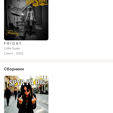
F R I D A Y
Little Susie
Сингл
2023
Сборники