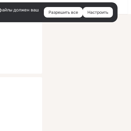
Помощь
Войти
й
e-файлы должен ваш
Разрешить все
Настроить
Правая
колонка