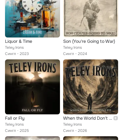
Liquor & Time
Son (You're Going to War)
Teley Irons
Teley Irons
Сингл
2023
Сингл
2024
Fall or Fly
When the World Don't Fit
Teley Irons
Teley Irons
Сингл
2025
Сингл
2026