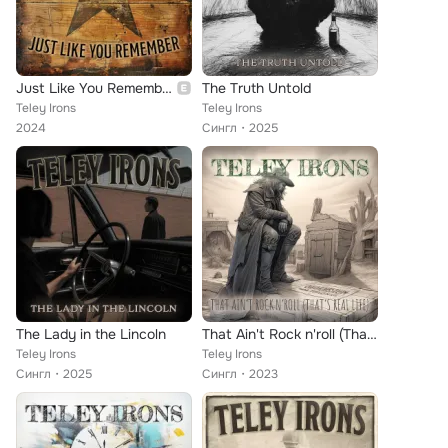
Just Like You Remember
The Truth Untold
Teley Irons
Teley Irons
2024
Сингл
2025
The Lady in the Lincoln
That Ain't Rock n'roll (That's Real Life)
Teley Irons
Teley Irons
Сингл
2025
Сингл
2023