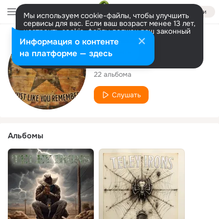
Войти
Мы используем cookie-файлы, чтобы улучшить
сервисы для вас. Если ваш возраст менее 13 лет,
настроить cookie-файлы должен ваш законный
представитель.
Больше информации
Исполнитель
Информация о контенте
Разрешить все
Настроить
на платформе — здесь
Teley Irons
22 альбома
Слушать
Альбомы