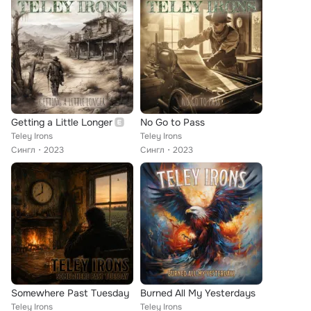
Getting a Little Longer
No Go to Pass
Teley Irons
Teley Irons
Сингл
2023
Сингл
2023
Somewhere Past Tuesday
Burned All My Yesterdays
Teley Irons
Teley Irons