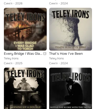
Сингл
2026
Сингл
2024
Every Bridge I Was Glad to Torch
That's How I've Been
Teley Irons
Teley Irons
Сингл
2025
Сингл
2024