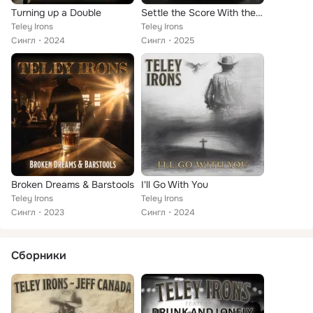
Turning up a Double
Settle the Score With the Truth
Teley Irons
Teley Irons
Сингл
2024
Сингл
2025
Broken Dreams & Barstools
I'll Go With You
Teley Irons
Teley Irons
Сингл
2023
Сингл
2024
Сборники