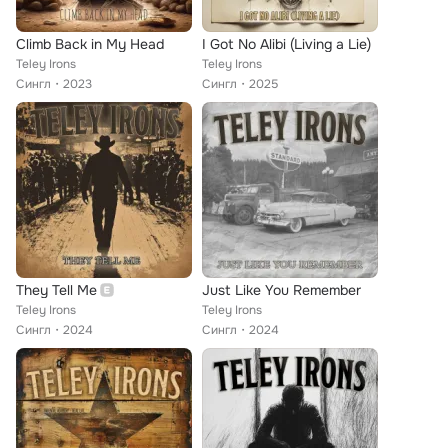
Climb Back in My Head
I Got No Alibi (Living a Lie)
Teley Irons
Teley Irons
Сингл
2023
Сингл
2025
They Tell Me
Just Like You Remember
Teley Irons
Teley Irons
Сингл
2024
Сингл
2024