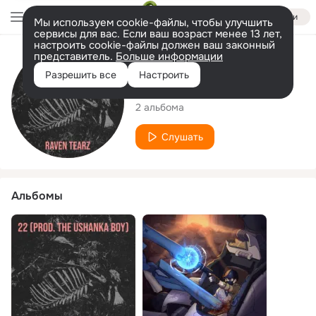
Войти
Мы используем cookie-файлы, чтобы улучшить
сервисы для вас. Если ваш возраст менее 13 лет,
настроить cookie-файлы должен ваш законный
представитель.
Больше информации
Исполнитель
Разрешить все
Настроить
Raven Tearz
2 альбома
Слушать
Альбомы