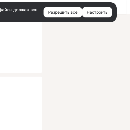
Помощь
Войти
й
e-файлы должен ваш
Разрешить все
Настроить
Правая
колонка