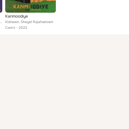
Kanmoodiye
el Rajahselvam, Nira feat. Cozzy
Kishawn, Sheyel Rajahselvam
Сингл
2023