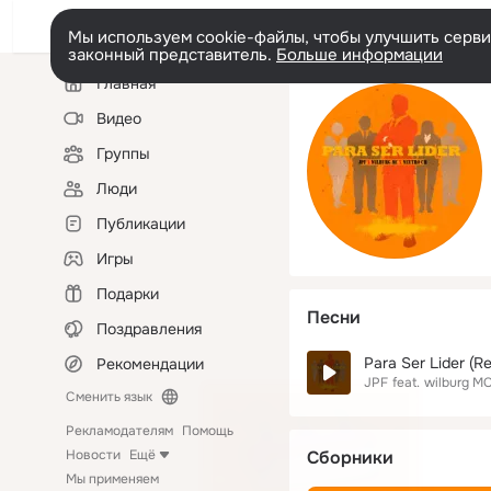
Мы используем cookie-файлы, чтобы улучшить сервис
законный представитель.
Больше информации
Левая
Главная
колонка
Видео
Группы
Люди
Публикации
Игры
Подарки
Песни
Поздравления
Para Ser Lider (R
Рекомендации
JPF
feat.
wilburg M
Сменить язык
Рекламодателям
Помощь
Новости
Ещё
Сборники
Мы применяем