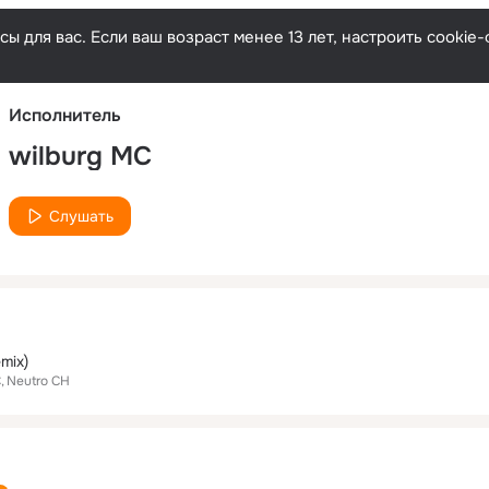
Русски
ы для вас. Если ваш возраст менее 13 лет, настроить cooki
Исполнитель
wilburg MC
Слушать
emix)
C
Neutro CH