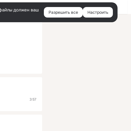
Помощь
Войти
й
e-файлы должен ваш
Разрешить все
Настроить
Правая
колонка
3:57