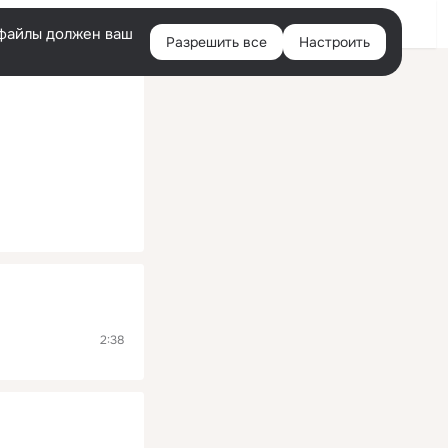
Помощь
Войти
й
e-файлы должен ваш
Разрешить все
Настроить
Правая
колонка
2:38