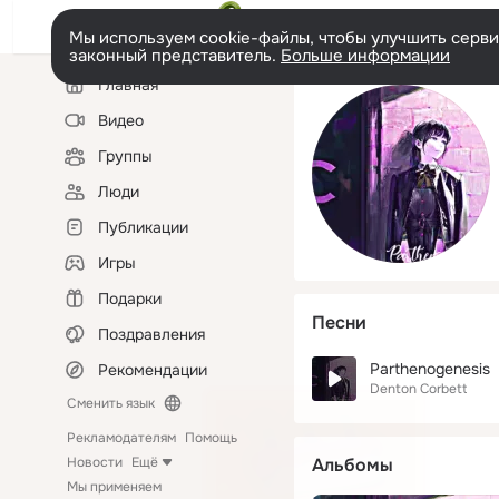
Мы используем cookie-файлы, чтобы улучшить сервис
законный представитель.
Больше информации
Левая
Главная
колонка
Видео
Группы
Люди
Публикации
Игры
Подарки
Песни
Поздравления
Parthenogenesis
Рекомендации
Denton Corbett
Сменить язык
Рекламодателям
Помощь
Новости
Ещё
Альбомы
Мы применяем