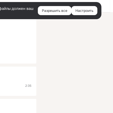
Помощь
Войти
й
e-файлы должен ваш
Разрешить все
Настроить
Правая
колонка
2:35