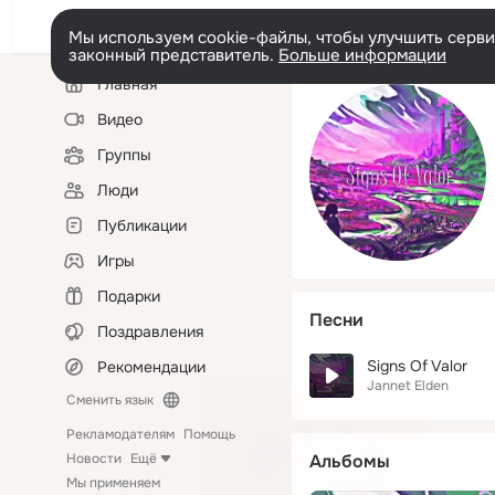
Мы используем cookie-файлы, чтобы улучшить сервис
законный представитель.
Больше информации
Левая
Главная
колонка
Видео
Группы
Люди
Публикации
Игры
Подарки
Песни
Поздравления
Signs Of Valor
Рекомендации
Jannet Elden
Сменить язык
Рекламодателям
Помощь
Новости
Ещё
Альбомы
Мы применяем