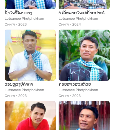
ຊໍ້າໃຈທີ່ໂພນແຍງ
ບໍ່ໄດ້ຫລາຍໃຈແຕ່ອ້າຍຢາກໄດ້ຫຼາຍເມຍ
Lutsamee Phetphokham
Lutsamee Phetphokham
Сингл
2023
Сингл
2024
ວອນຫຼວງປູ່ຄຳຕາ
ຄອຍສາວສວນກ້ວຍ
Lutsamee Phetphokham
Lutsamee Phetphokham
Сингл
2023
Сингл
2023