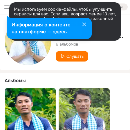
Войти
Мы используем cookie-файлы, чтобы улучшить
сервисы для вас. Если ваш возраст менее 13 лет,
настроить cookie-файлы должен ваш законный
представитель.
Больше информации
Исполнитель
Информация о контенте
Разрешить все
Настроить
на платформе — здесь
Lutsamee Phetphokham
6 альбомов
Слушать
Альбомы