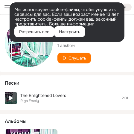
Войти
Мы используем cookie-файлы, чтобы улучшить
сервисы для вас. Если ваш возраст менее 13 лет,
настроить cookie-файлы должен ваш законный
представитель.
Больше информации
Исполнитель
Разрешить все
Настроить
Rigo Emely
1 альбом
Слушать
Песни
The Enlightened Lovers
2:31
Rigo Emely
Альбомы