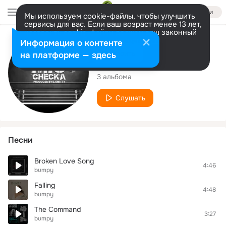
Войти
Мы используем cookie-файлы, чтобы улучшить
сервисы для вас. Если ваш возраст менее 13 лет,
настроить cookie-файлы должен ваш законный
представитель.
Больше информации
Исполнитель
Информация о контенте
Разрешить все
Настроить
на платформе — здесь
bumpy
3 альбома
Слушать
Песни
Broken Love Song
4:46
bumpy
Falling
4:48
bumpy
The Command
3:27
bumpy