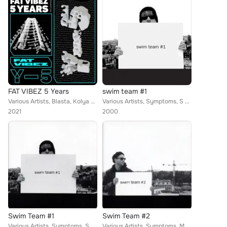
FAT VIBEZ 5 Years
swim team #1
Various Artists, Blasta, Kolya Manyu, Shenka, Baadwrk, Hyper John, Loop&Dope, Hi Top, Rico Tubbs, BUMPY, Outselect, Levice
Various Artists, Symptoms, S Gears, Malka Spigel, Silo, Legion of Green Men, Ronnie & Clyde, Bumpy, Colin Newman, Immersion, Lob...
2021
2000
Swim Team #1
Swim Team #2
Various Artists, Symptoms, S Gears, Malka Spigel, Silo, Legion of Green Men, Ronnie & Clyde, Spigel * Newman * Colin * Malka, do...
Various Artists, Symptoms, Malka Spigel, Silo, Bumpy, Immersion|Flying Saucer Attack, Colin Newman, Dictaphone, Toucaen, Host, B...