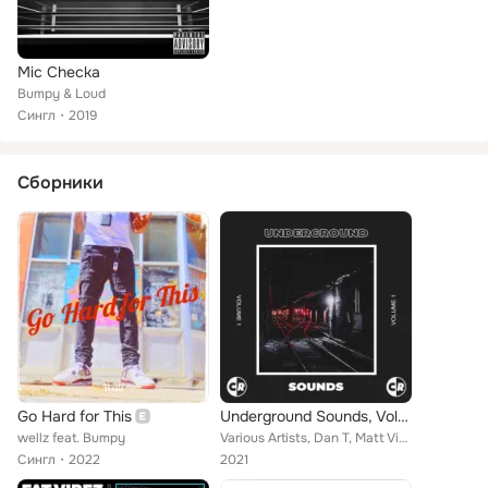
Mic Checka
Bumpy & Loud
Сингл
2019
Сборники
Go Hard for This
Underground Sounds, Vol. 01
wellz feat. Bumpy
Various Artists, Dan T, Matt Vinyl, Bumpy, Save Link As, Starkey P, Alec Soren, André Magus, Jay Ward, Brockington, Unknown Past...
Сингл
2022
2021