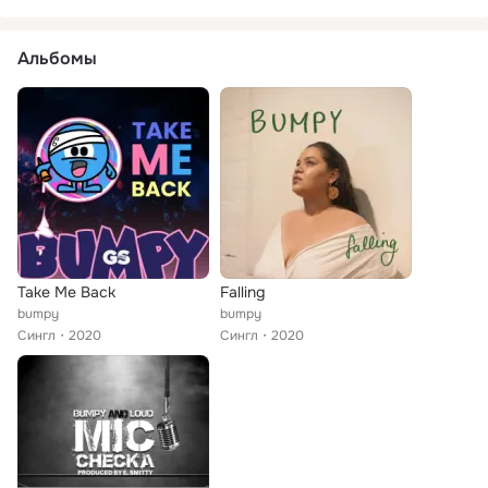
Альбомы
Take Me Back
Falling
bumpy
bumpy
Сингл
2020
Сингл
2020