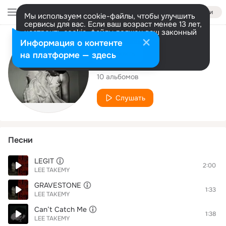
Войти
Мы используем cookie-файлы, чтобы улучшить
сервисы для вас. Если ваш возраст менее 13 лет,
настроить cookie-файлы должен ваш законный
представитель.
Больше информации
Исполнитель
Информация о контенте
Разрешить все
Настроить
на платформе — здесь
LEE TAKEMY
10 альбомов
Слушать
Песни
LEGIT
2:00
LEE TAKEMY
GRAVESTONE
1:33
LEE TAKEMY
Can’t Catch Me
1:38
LEE TAKEMY