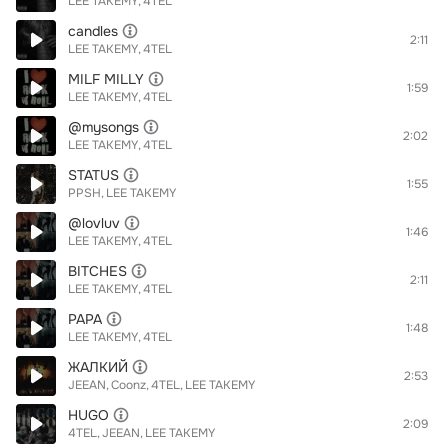
LEE TAKEMY
4TEL
candles
2:11
LEE TAKEMY
4TEL
MILF MILLY
1:59
LEE TAKEMY
4TEL
@mysongs
2:02
LEE TAKEMY
4TEL
STATUS
1:55
PPSH
LEE TAKEMY
@lovluv
1:46
LEE TAKEMY
4TEL
BITCHES
2:11
LEE TAKEMY
4TEL
РАРА
1:48
LEE TAKEMY
4TEL
ЖАЛКИЙ
2:53
JEEAN
Coonz
4TEL
LEE TAKEMY
HUGO
2:09
4TEL
JEEAN
LEE TAKEMY