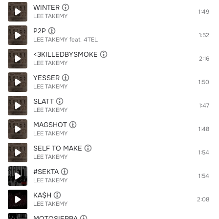
WINTER
1:49
LEE TAKEMY
P2P
1:52
LEE TAKEMY
feat.
4TEL
<3KILLEDBYSMOKE
2:16
LEE TAKEMY
YESSER
1:50
LEE TAKEMY
SLATT
1:47
LEE TAKEMY
MAGSHOT
1:48
LEE TAKEMY
SELF TO MAKE
1:54
LEE TAKEMY
#SEKTA
1:54
LEE TAKEMY
KA$H
2:08
LEE TAKEMY
MOTOSIERRA