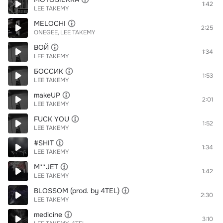
1:42
LEE TAKEMY
MELOCHI
2:25
ONEGEE
LEE TAKEMY
ВОЙ
1:34
LEE TAKEMY
БОССИК
1:53
LEE TAKEMY
makeUP
2:01
LEE TAKEMY
FUCK YOU
1:52
LEE TAKEMY
#SHIT
1:34
LEE TAKEMY
M**JET
1:42
LEE TAKEMY
BLOSSOM (prod. by 4TEL)
2:30
LEE TAKEMY
medicine
3:10