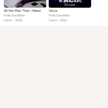
All the Man That I Need
Vacía
Frida Claudette
Frida Claudette
Сингл
2023
Сингл
2023