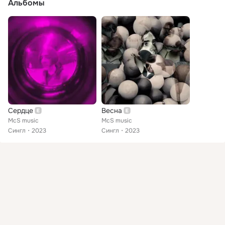
Альбомы
Сердце
Весна
McS music
McS music
Сингл
2023
Сингл
2023