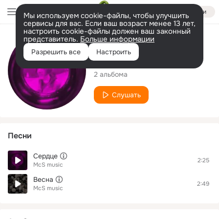
Войти
Мы используем cookie-файлы, чтобы улучшить
сервисы для вас. Если ваш возраст менее 13 лет,
настроить cookie-файлы должен ваш законный
представитель.
Больше информации
Исполнитель
Разрешить все
Настроить
McS music
2 альбома
Слушать
Песни
Сердце
2:25
McS music
Весна
2:49
McS music