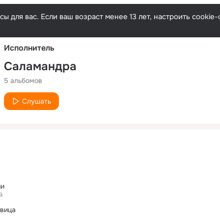
Русски
ы для вас. Если ваш возраст менее 13 лет, настроить cooki
Исполнитель
Саламандра
5 альбомов
Слушать
чи
й
авица