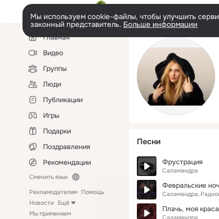
Мы используем cookie-файлы, чтобы улучшить сервис
законный представитель.
Больше информации
Левая
Главная
колонка
Видео
Группы
Люди
Публикации
Игры
Подарки
Песни
Поздравления
Фрустрация
Рекомендации
Саламандра
Сменить язык
Февральские но
Рекламодателям
Помощь
Саламандра
Радно
Новости
Ещё
Плачь, моя крас
Мы применяем
Саламандра