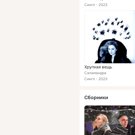
Сингл
2023
Хрупкая вещь
Саламандра
Сингл
2023
Сборники