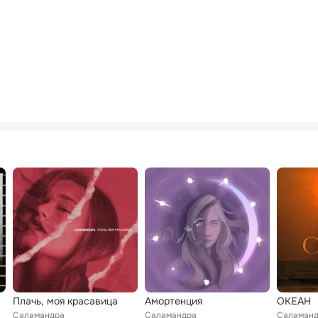
Плачь, моя красавица
Амортенция
ОКЕАН
Саламандра
Саламандра
Саламан