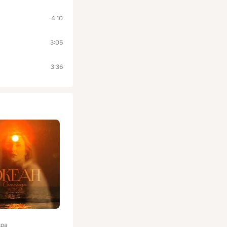
4:10
3:05
3:36
дра