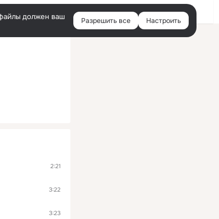
Помощь
Войти
й
e-файлы должен ваш
Разрешить все
Настроить
Правая
колонка
2:21
3:22
3:23