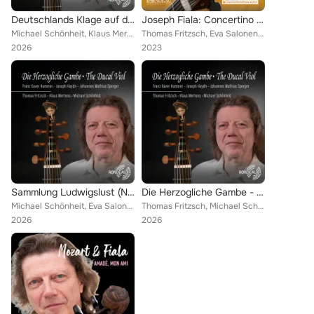
Deutschlands Klage auf den Tod des Großen Friedrichs Borußens König, Hob. XXVIb:1 (I Adagio)
Joseph Fiala: Concertino in D-Dur, ReiF 4.52 - II. Allegro
Michael Schönheit, Klaus Mertens, Stephan Wünsch, Thomas Fritzsch
Thomas Fritzsch, Eva Salonen, Stephan Wünsch, Michael Schönheit
2026
2023
Sammlung Ludwigslust (No. 16 Der Traum il Re Theodor)
Die Herzogliche Gambe - The Ducal Viol
Michael Schönheit, Eva Salonen, Stephan Wünsch, Thomas Fritzsch
Thomas Fritzsch, Michael Schönheit, Klaus Mertens, Stephan Katte, Pedro Rodrigues, Eva Salonen, Stephan Wünsch
2026
2026