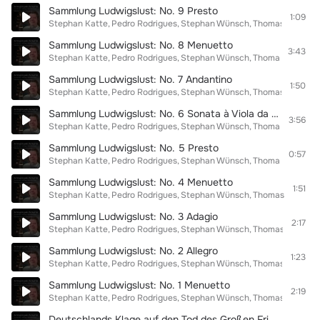
Sammlung Ludwigslust: No. 9 Presto
1:09
Stephan Katte
Pedro Rodrigues
Stephan Wünsch
Thomas Fritzsch
Sammlung Ludwigslust: No. 8 Menuetto
3:43
Stephan Katte
Pedro Rodrigues
Stephan Wünsch
Thomas Fritzsch
Sammlung Ludwigslust: No. 7 Andantino
1:50
Stephan Katte
Pedro Rodrigues
Stephan Wünsch
Thomas Fritzsch
Sammlung Ludwigslust: No. 6 Sonata à Viola da gamba. Adagio
3:56
Stephan Katte
Pedro Rodrigues
Stephan Wünsch
Thomas Fritzsch
Sammlung Ludwigslust: No. 5 Presto
0:57
Stephan Katte
Pedro Rodrigues
Stephan Wünsch
Thomas Fritzsch
Sammlung Ludwigslust: No. 4 Menuetto
1:51
Stephan Katte
Pedro Rodrigues
Stephan Wünsch
Thomas Fritzsch
Sammlung Ludwigslust: No. 3 Adagio
2:17
Stephan Katte
Pedro Rodrigues
Stephan Wünsch
Thomas Fritzsch
Sammlung Ludwigslust: No. 2 Allegro
1:23
Stephan Katte
Pedro Rodrigues
Stephan Wünsch
Thomas Fritzsch
Sammlung Ludwigslust: No. 1 Menuetto
2:19
Stephan Katte
Pedro Rodrigues
Stephan Wünsch
Thomas Fritzsch
Deutschlands Klage auf den Tod des Großen Friedrichs Borußens König, Hob. XXVIb:3: III Tempo primo