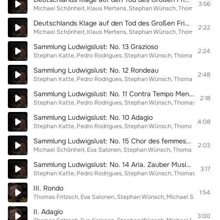
3:56
Michael Schönheit
Klaus Mertens
Stephan Wünsch
Thomas Fritzsc
Deutschlands Klage auf den Tod des Großen Friedrichs Borußens König, Hob. XXVIb:2: II Aria. Andantino
2:22
Michael Schönheit
Klaus Mertens
Stephan Wünsch
Thomas Fritzsc
Sammlung Ludwigslust: No. 13 Grazioso
2:24
Stephan Katte
Pedro Rodrigues
Stephan Wünsch
Thomas Fritzsch
Sammlung Ludwigslust: No. 12 Rondeau
2:48
Stephan Katte
Pedro Rodrigues
Stephan Wünsch
Thomas Fritzsch
Sammlung Ludwigslust: No. 11 Contra Tempo Menuetto
2:18
Stephan Katte
Pedro Rodrigues
Stephan Wünsch
Thomas Fritzsch
Sammlung Ludwigslust: No. 10 Adagio
4:08
Stephan Katte
Pedro Rodrigues
Stephan Wünsch
Thomas Fritzsch
Sammlung Ludwigslust: No. 15 Chor des femmes Re Theodor
2:03
Michael Schönheit
Eva Salonen
Stephan Wünsch
Thomas Fritzsch
Sammlung Ludwigslust: No. 14 Aria. Zauber Music des Azors. Adagio
3:17
Stephan Katte
Pedro Rodrigues
Stephan Wünsch
Thomas Fritzsch
III. Rondo
1:54
Thomas Fritzsch
Eva Salonen
Stephan Wünsch
Michael Schönheit
II. Adagio
3:00