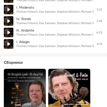
Thomas Fritzsch
Eva Salonen
Stephan Wünsch
Michael Schönheit
I. Moderato
3:23
Thomas Fritzsch
Eva Salonen
Stephan Wünsch
Michael Schönheit
IV. Rondo
2:26
Thomas Fritzsch
Eva Salonen
Stephan Wünsch
Michael Schönheit
III. Andante
4:23
Thomas Fritzsch
Eva Salonen
Stephan Wünsch
Michael Schönheit
I. Adagio
4:14
Thomas Fritzsch
Eva Salonen
Stephan Wünsch
Michael Schönheit
Сборники