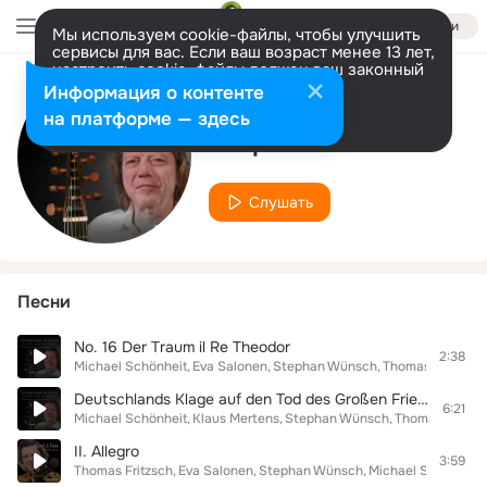
Войти
Мы используем cookie-файлы, чтобы улучшить
сервисы для вас. Если ваш возраст менее 13 лет,
настроить cookie-файлы должен ваш законный
представитель.
Больше информации
Информация о контенте
Исполнитель
Разрешить все
Настроить
на платформе — здесь
Stephan Wünsch
Слушать
Песни
No. 16 Der Traum il Re Theodor
2:38
Michael Schönheit
Eva Salonen
Stephan Wünsch
Thomas Fritzsch
Deutschlands Klage auf den Tod des Großen Friedrichs Borußens König, Hob. XXVIb:1: I Adagio
6:21
Michael Schönheit
Klaus Mertens
Stephan Wünsch
Thomas Fritzsc
II. Allegro
3:59
Thomas Fritzsch
Eva Salonen
Stephan Wünsch
Michael Schönheit