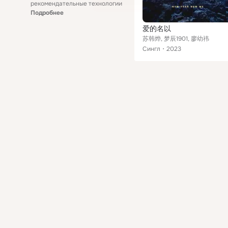
рекомендательные технологии
Подробнее
爱的名以
苏韩烨, 梦辰1901, 廖幼祎
Сингл
2023