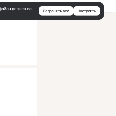
Помощь
Войти
й
e-файлы должен ваш
Разрешить все
Настроить
Правая
колонка