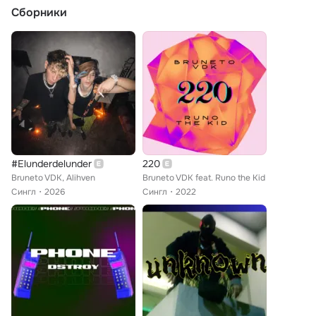
Сборники
#Elunderdelunder
220
Bruneto VDK, Alihven
Bruneto VDK feat. Runo the Kid
Сингл
2026
Сингл
2022