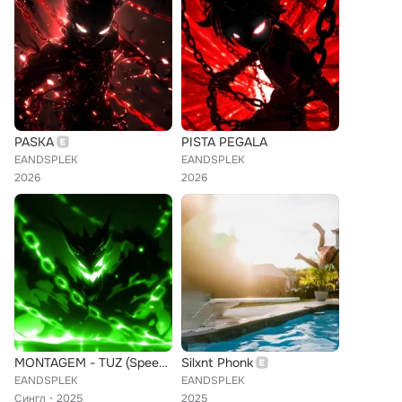
PASKA
PISTA PEGALA
EANDSPLEK
EANDSPLEK
2026
2026
MONTAGEM - TUZ (Speed Up)
Silxnt Phonk
EANDSPLEK
EANDSPLEK
Сингл
2025
2025