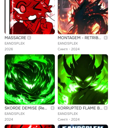
MASSACRE
MONTAGEM - RETRIBUICAO
EANDSPLEK
EANDSPLEK
2026
Сингл
2024
SKORDE DEMISE (Remixes)
KORRUPTED FLAME BASSSHOT FUNK (Sped Up)
EANDSPLEK
EANDSPLEK
2024
Сингл
2024