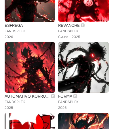
ESFREGA
REVANCHE
EANDSPLEK
EANDSPLEK
2026
Сингл
2025
AUTOMATIVO KORRUPT 2
FORMA
EANDSPLEK
EANDSPLEK
2025
2026