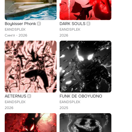
Boykisser Phonk
DARK SOULS
EANDSPLEK
EANDSPLEK
Сингл
2026
2026
AETERNUS
FUNK DE OBOYUDNO
EANDSPLEK
EANDSPLEK
2026
2025