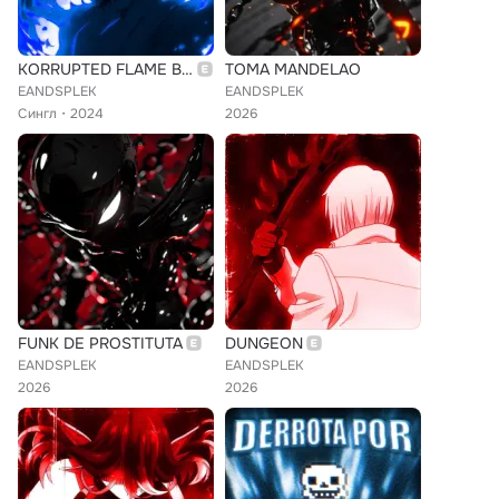
KORRUPTED FLAME BASSSHOT FUNK (Slowed & Reverb)
TOMA MANDELAO
EANDSPLEK
EANDSPLEK
Сингл
2024
2026
FUNK DE PROSTITUTA
DUNGEON
EANDSPLEK
EANDSPLEK
2026
2026