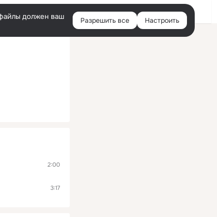
Помощь
Войти
й
e-файлы должен ваш
Разрешить все
Настроить
Правая
колонка
2:00
3:17