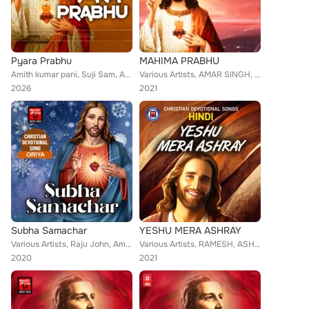
Pyara Prabhu
MAHIMA PRABHU
Amith kumar pani, Suji Sam, AMAR SINGH, Ramesh
Various Artists, AMAR SINGH, AMITHKUMAR PANI, ASHOK SINGH, Amith kumar pani, SANILA RAI, JERSON
2026
2021
Subha Samachar
YESHU MERA ASHRAY
Various Artists, Raju John, Amith kumar pani, ADONI NAYIK, Adamkumar, Kumar Nayik, Prakash, Kalpana
Various Artists, RAMESH, ASHOK SINGH, Amith kumar pani, SANILA RAI, JERSON, GEORGE EBEN EZER
2020
2021