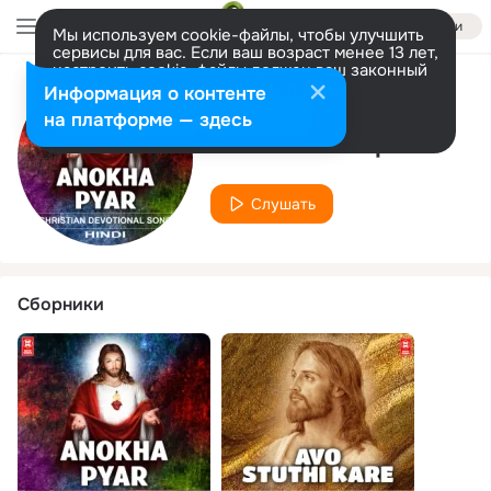
Войти
Мы используем cookie-файлы, чтобы улучшить
сервисы для вас. Если ваш возраст менее 13 лет,
настроить cookie-файлы должен ваш законный
представитель.
Больше информации
Информация о контенте
Исполнитель
Разрешить все
Настроить
на платформе — здесь
Amith kumar pani
Слушать
Сборники