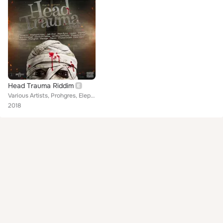
Head Trauma Riddim
Various Artists, Prohgres, Elephant Man, Laden, Kalado, Flexxx, Demarco, Dwayne Rose, Blak Ryno, Darrio, Savage, JayCrazie, Chas...
2018