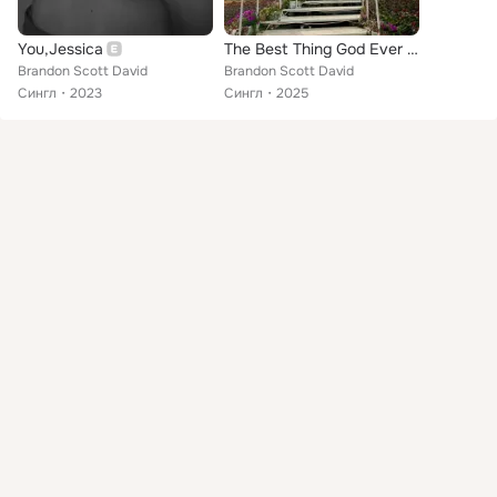
You,Jessica
The Best Thing God Ever Made
Brandon Scott David
Brandon Scott David
Сингл
2023
Сингл
2025