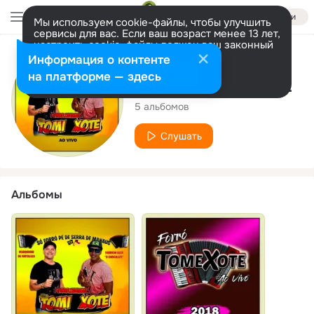
Войти
Мы используем cookie-файлы, чтобы улучшить
сервисы для вас. Если ваш возраст менее 13 лет,
настроить cookie-файлы должен ваш законный
представитель.
Больше информации
Исполнитель
Информация о контенте
Разрешить все
Настроить
на платформе — здесь
FORRÓ TOME XOTE
5 альбомов
Слушать
Альбомы