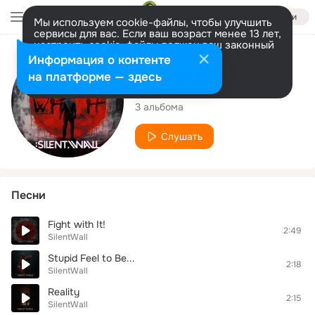
Войти
Мы используем cookie-файлы, чтобы улучшить
сервисы для вас. Если ваш возраст менее 13 лет,
настроить cookie-файлы должен ваш законный
представитель.
Больше информации
Исполнитель
Информация о контенте
Разрешить все
Настроить
на платформе — здесь
SilentWall
3 альбома
Слушать
Песни
Fight with It!
2:49
SilentWall
Stupid Feel to Be...
2:18
SilentWall
Reality
2:15
SilentWall