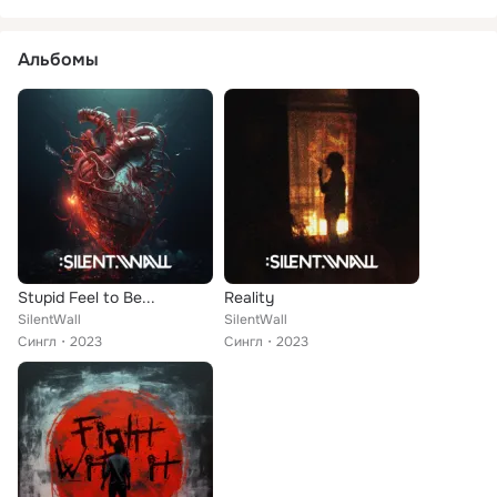
Альбомы
Stupid Feel to Be...
Reality
SilentWall
SilentWall
Сингл
2023
Сингл
2023