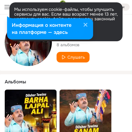
Войти
Мы используем cookie-файлы, чтобы улучшить
сервисы для вас. Если ваш возраст менее 13 лет,
настроить cookie-файлы должен ваш законный
представитель.
Больше информации
Исполнитель
Информация о контенте
Разрешить все
Настроить
на платформе — здесь
Dilsher Tewinu
8 альбомов
Слушать
Альбомы