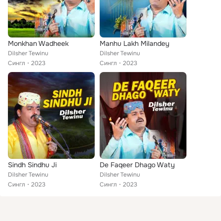
Monkhan Wadheek
Manhu Lakh Milandey
Dilsher Tewinu
Dilsher Tewinu
Сингл
2023
Сингл
2023
Sindh Sindhu Ji
De Faqeer Dhago Waty
Dilsher Tewinu
Dilsher Tewinu
Сингл
2023
Сингл
2023