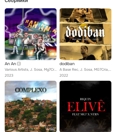
Сборники
An An
dodiban
Various Artists, J. Sosa, Mg7Cria, Jeff XXL, Matin
A Base Rec, J. Sosa, MG7Cria, gabro
2023
2022