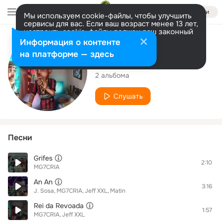
Войти
Мы используем cookie-файлы, чтобы улучшить
сервисы для вас. Если ваш возраст менее 13 лет,
настроить cookie-файлы должен ваш законный
представитель.
Больше информации
Исполнитель
Информация о контенте
Разрешить все
Настроить
на платформе — здесь
MG7CRIA
2 альбома
Слушать
Песни
Grifes
2:10
MG7CRIA
An An
3:16
J. Sosa
MG7CRIA
Jeff XXL
Matin
Rei da Revoada
1:57
MG7CRIA
Jeff XXL