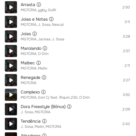
Arrasta
2:50
MG7CRIA
ygby
GoRi
Joias e Notas
3:11
MG7CRIA
J. Sosa
Nescal
Joias
3:28
MG7CRIA
Jackaa
J. Sosa
Marolando
2:57
MG7CRIA
O Drin
Malbec
2:11
MG7CRIA
Matin
Renegade
2:27
MG7CRIA
Complexo
3:52
MG7CRIA
Gori Cj
feat.
Riquin.23G
O Drin
Dora Freestyle (Bônus)
2:09
J. Sosa
MG7CRIA
Tendência
2:42
J. Sosa
Matin
MG7CRIA
Atiradores