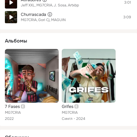
3:01
Jeff XXL
MG7CRIA
J. Sosa
Artxbp
Churrascada
3:09
MG7CRIA
Gori Cj
MAGUIN
Альбомы
7 Fases
Grifes
MG7CRIA
MG7CRIA
2022
Сингл
2024