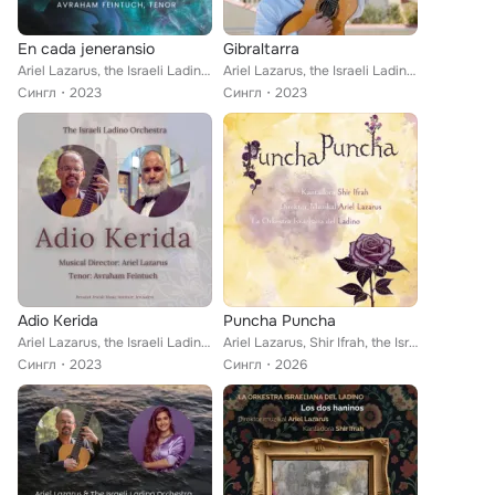
En cada jeneransio
Gibraltarra
Ariel Lazarus, the Israeli Ladino Orchestra, Avraham Feintuch
Ariel Lazarus, the Israeli Ladino Orchestra
Сингл
2023
Сингл
2023
Adio Kerida
Puncha Puncha
Ariel Lazarus, the Israeli Ladino Orchestra, Avraham Feintuch
Ariel Lazarus, Shir Ifrah, the Israeli Ladino Orchestra
Сингл
2023
Сингл
2026