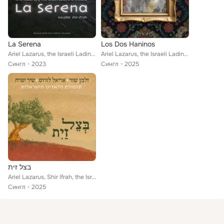
La Serena
Los Dos Haninos
Ariel Lazarus, the Israeli Ladino Orchestra feat. Shir Ifrah
Ariel Lazarus, the Israeli Ladino Orchestra, Shir Ifrah
Сингл
2023
Сингл
2025
בצל זית
Ariel Lazarus, Shir Ifrah, the Israeli Ladino Orchestra
Сингл
2025