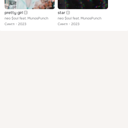
pretty girl
star
neo $oul feat. MunosPunch
neo $oul feat. MunosPunch
Сингл
2023
Сингл
2023