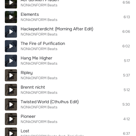
6:56
NONkONFORM Beats
Elements
6:13
NONkONFORM Beats
Hackepeterdicht (Morning After Edit)
6:06
NONkONFORM Beats
The Fire of Purification
6:02
NONkONFORM Beats
Hang Me Higher
5:17
NONkONFORM Beats
Ripley
5:37
NONkONFORM Beats
Brennt nicht
5:12
NONkONFORM Beats
Twisted World (Cthulhus Edit)
5:30
NONkONFORM Beats
Pioneer
4:12
NONkONFORM Beats
Lost
6:37