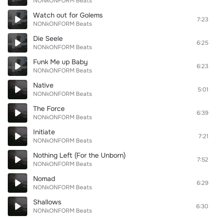
NONkONFORM Beats
Watch out for Golems
7:23
NONkONFORM Beats
Die Seele
6:25
NONkONFORM Beats
Funk Me up Baby
6:23
NONkONFORM Beats
Native
5:01
NONkONFORM Beats
The Force
6:39
NONkONFORM Beats
Initiate
7:21
NONkONFORM Beats
Nothing Left (For the Unborn)
7:52
NONkONFORM Beats
Nomad
6:29
NONkONFORM Beats
Shallows
6:30
NONkONFORM Beats