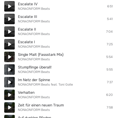
Escalate IV
6:51
NONkONFORM Beats
Escalate III
5:41
NONkONFORM Beats
Escalate II
7:04
NONkONFORM Beats
Escalate I
7:25
NONkONFORM Beats
Single Malt (Fassstark Mix)
5:54
NONkONFORM Beats
Stumpflinge überall!
5:55
NONkONFORM Beats
Im Netz der Spinne
7:37
NONkONFORM Beats
feat.
Toni Golle
Verhalten
6:20
NONkONFORM Beats
Zeit für einen neuen Traum
7:58
NONkONFORM Beats
Auf dunklen Pfaden