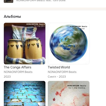
NONkONFORM Beats
feat.
Toni Golle
Альбомы
The Conga Affairs
Twisted World
NONkONFORM Beats
NONkONFORM Beats
2023
Сингл
2023