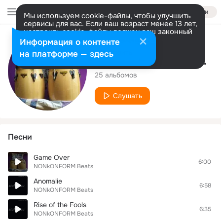
Войти
Мы используем cookie-файлы, чтобы улучшить
сервисы для вас. Если ваш возраст менее 13 лет,
настроить cookie-файлы должен ваш законный
представитель.
Больше информации
Исполнитель
Информация о контенте
Разрешить все
Настроить
на платформе — здесь
NONkONFORM Beats
25 альбомов
Слушать
Песни
Game Over
6:00
NONkONFORM Beats
Anomalie
6:58
NONkONFORM Beats
Rise of the Fools
6:35
NONkONFORM Beats