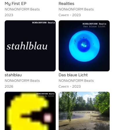
My First EP
Realities
NONkONFORM Beats
NONkONFORM Beats
2023
Сингл
2023
stahlblau
Das blaue Licht
NONkONFORM Beats
NONkONFORM Beats
2026
Сингл
2023