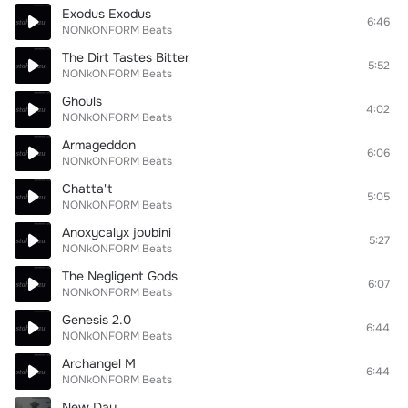
Exodus Exodus
6:46
NONkONFORM Beats
The Dirt Tastes Bitter
5:52
NONkONFORM Beats
Ghouls
4:02
NONkONFORM Beats
Armageddon
6:06
NONkONFORM Beats
Chatta't
5:05
NONkONFORM Beats
Anoxycalyx joubini
5:27
NONkONFORM Beats
The Negligent Gods
6:07
NONkONFORM Beats
Genesis 2.0
6:44
NONkONFORM Beats
Archangel M
6:44
NONkONFORM Beats
New Day