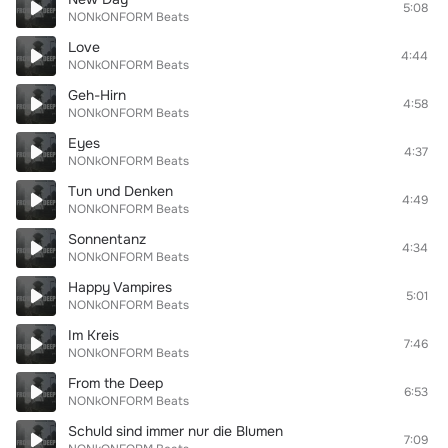
5:08
NONkONFORM Beats
Love
4:44
NONkONFORM Beats
Geh-Hirn
4:58
NONkONFORM Beats
Eyes
4:37
NONkONFORM Beats
Tun und Denken
4:49
NONkONFORM Beats
Sonnentanz
4:34
NONkONFORM Beats
Happy Vampires
5:01
NONkONFORM Beats
Im Kreis
7:46
NONkONFORM Beats
From the Deep
6:53
NONkONFORM Beats
Schuld sind immer nur die Blumen
7:09