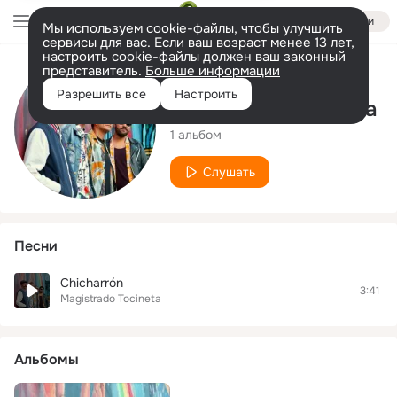
Войти
Мы используем cookie-файлы, чтобы улучшить
сервисы для вас. Если ваш возраст менее 13 лет,
настроить cookie-файлы должен ваш законный
представитель.
Больше информации
Исполнитель
Разрешить все
Настроить
Magistrado Tocineta
1 альбом
Слушать
Песни
Chicharrón
3:41
Magistrado Tocineta
Альбомы