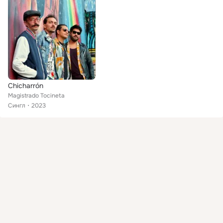
Chicharrón
Magistrado Tocineta
Сингл
2023