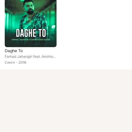
Daghe To
Farhad Jahangiri feat. Amirhossein Zafari
Сингл
2016