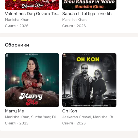
Valentines Day Guzara Tere Naal
Saada dil tuttiya tenu khabar vi nahin
Manisha Khan
Manisha Khan
Сингл
2026
Сингл
2026
Сборники
Marry Me
Oh Kon
Manisha Khan, Sucha Yaar, Diamond feat. Gurneet Dosanjh
Jaskaran Grewal, Manisha Khan
Сингл
2023
Сингл
2023