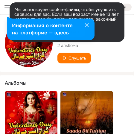
Войти
Мы используем cookie-файлы, чтобы улучшить
сервисы для вас. Если ваш возраст менее 13 лет,
настроить cookie-файлы должен ваш законный
представитель.
Больше информации
Исполнитель
Информация о контенте
Разрешить все
Настроить
на платформе — здесь
Manisha Khan
2 альбома
Слушать
Альбомы