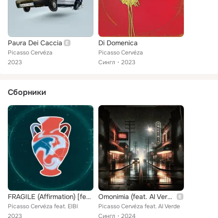
Paura Dei Caccia
Di Domenica
Picasso Cervéza
Picasso Cervéza
2023
Сингл
2023
Сборники
FRAGILE (Affirmation) [feat. EIBI]
Omonimia (feat. Al Verde)
Picasso Cervéza feat. EIBI
Picasso Cervéza feat. Al Verde
2023
Сингл
2024