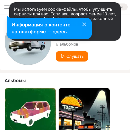
Войти
Мы используем cookie-файлы, чтобы улучшить
сервисы для вас. Если ваш возраст менее 13 лет,
настроить cookie-файлы должен ваш законный
представитель.
Больше информации
Исполнитель
Информация о контенте
Разрешить все
Настроить
на платформе — здесь
Picasso Cervéza
6 альбомов
Слушать
Альбомы