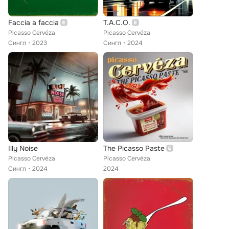
Faccia a faccia
T.A.C.O.
Picasso Cervéza
Picasso Cervéza
Сингл
2023
Сингл
2024
Illy Noise
The Picasso Paste
Picasso Cervéza
Picasso Cervéza
Сингл
2024
2024