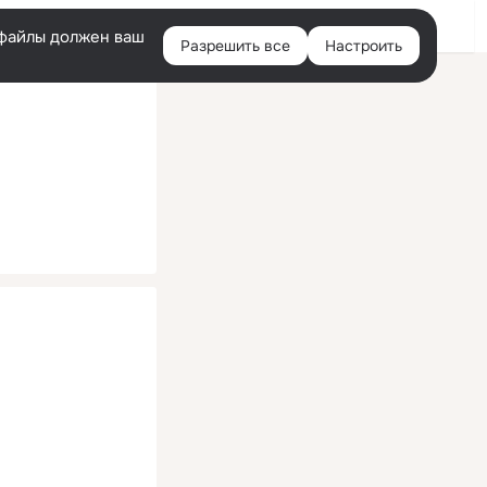
Помощь
Войти
й
e-файлы должен ваш
Разрешить все
Настроить
Правая
колонка