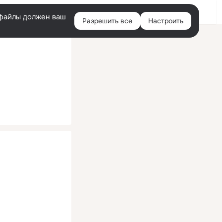
Помощь
Войти
й
e-файлы должен ваш
Разрешить все
Настроить
Правая
колонка