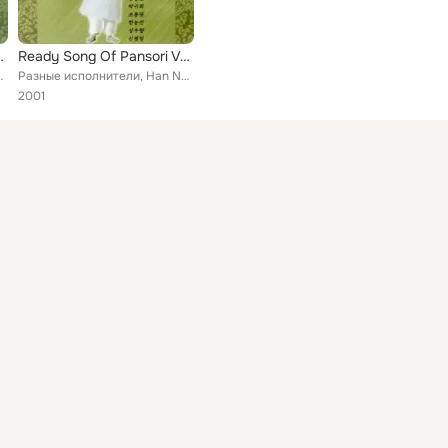
nsori Vol. 2
Ready Song Of Pansori Vol. 1
 Yung-Hee, Kim Soo-Hyun, Sung Woo-Hyang
Разные исполнители, Han Nong-Sun, An Hyang-Nyeon, Park Gui-Hee, Shin Pyeong-Il, Jo Sang-Hyun, Sung Woo-Hyang, Jo Tong-Dal, Shin ...
2001