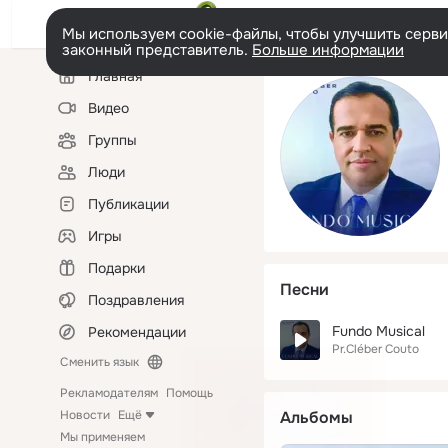
Мы используем cookie-файлы, чтобы улучшить сервис
законный представитель.
Больше информации
Левая
Главная
колонка
Видео
Группы
Люди
Публикации
Игры
Подарки
Песни
Поздравления
Fundo Musical
Рекомендации
Pr.Cléber Couto
Сменить язык
Рекламодателям
Помощь
Новости
Ещё
Альбомы
Мы применяем