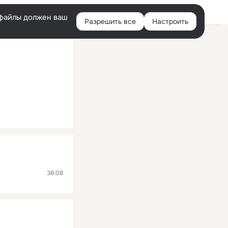
Помощь
Войти
й
e-файлы должен ваш
Разрешить все
Настроить
Правая
колонка
38:08