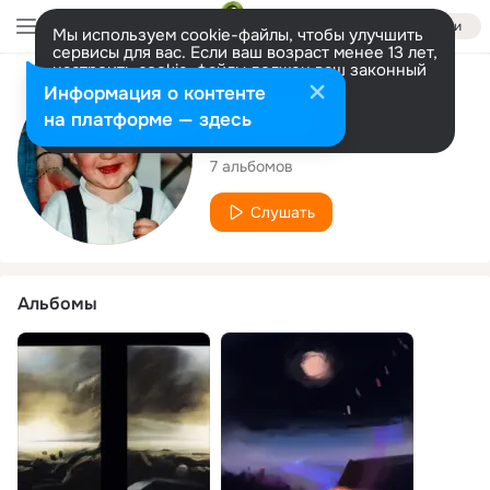
Войти
Мы используем cookie-файлы, чтобы улучшить
сервисы для вас. Если ваш возраст менее 13 лет,
настроить cookie-файлы должен ваш законный
представитель.
Больше информации
Исполнитель
Информация о контенте
Разрешить все
Настроить
на платформе — здесь
Matthieu HITSCH
7 альбомов
Слушать
Альбомы