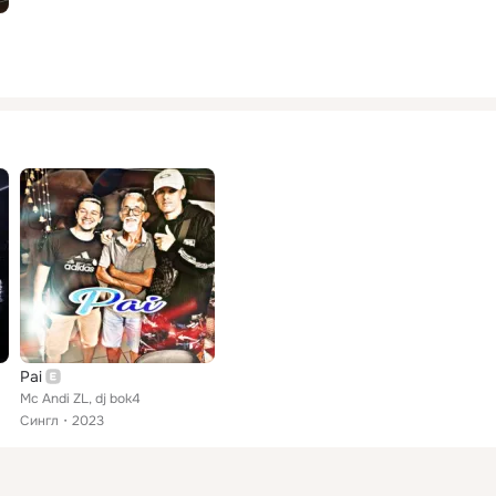
Pai
Mc Andi ZL, dj bok4
Сингл
2023