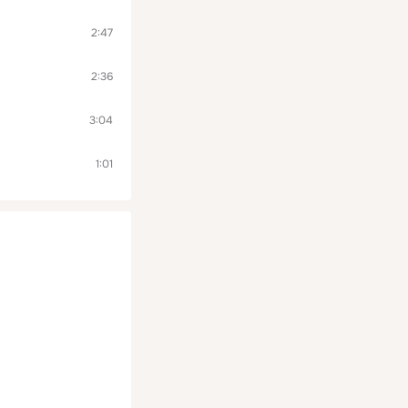
2:47
2:36
3:04
1:01