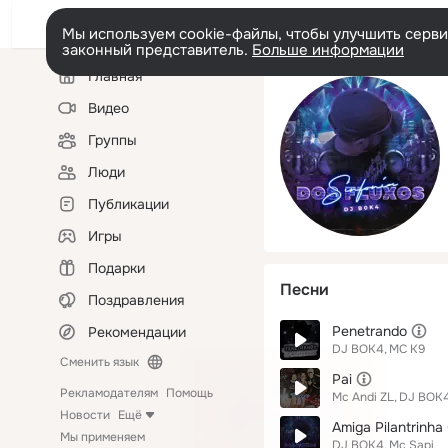
Мы используем cookie-файлы, чтобы улучшить сервис
законный представитель.
Больше информации
Левая
Главная
колонка
Видео
Группы
Люди
Публикации
Игры
Подарки
Песни
Поздравления
Penetrando
Рекомендации
DJ BOK4
MC K9
Сменить язык
Pai
Рекламодателям
Помощь
Mc Andi ZL
DJ BOK
Новости
Ещё
Amiga Pilantrinha
Мы применяем
DJ BOK4
Mc Sapi