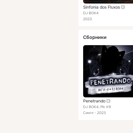
Sinfonia dos Fluxos
DJ BOK4
2023
Сборники
Penetrando
DJ BOK4, Mc K9
Сингл
2023