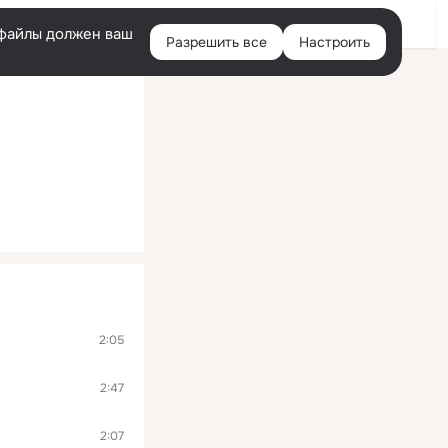
Помощь
Войти
й
e-файлы должен ваш
Разрешить все
Настроить
Правая
колонка
2:05
2:47
2:07