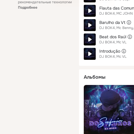
рекомендательные технологии
Подробнее
Flauta das Comun
DJ BOK4
MC JOHN 
Barulho da Vt
DJ BOK4
Mc Benny
Beat dos Raúl
DJ BOK4
Mc VL
Introdução
DJ BOK4
Mc VL
Альбомы