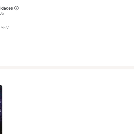
idades
Jb
Mc VL