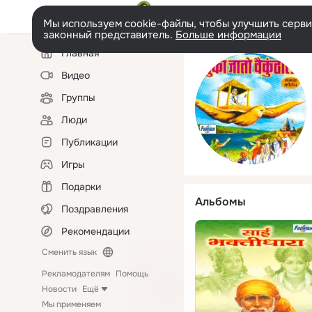
Мы используем cookie-файлы, чтобы улучшить сервис
законный представитель.
Больше информации
Левая
Главная
колонка
Видео
Группы
Люди
Публикации
Игры
Подарки
Альбомы
Поздравления
Рекомендации
Сменить язык
Рекламодателям
Помощь
Новости
Ещё
Мы применяем