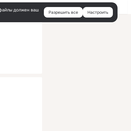
Помощь
Войти
й
e-файлы должен ваш
Разрешить все
Настроить
Правая
колонка