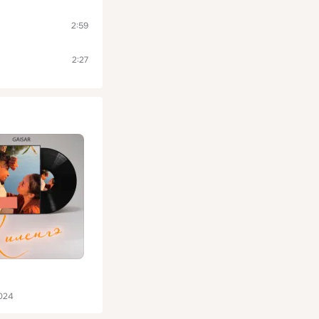
2:59
2:27
024