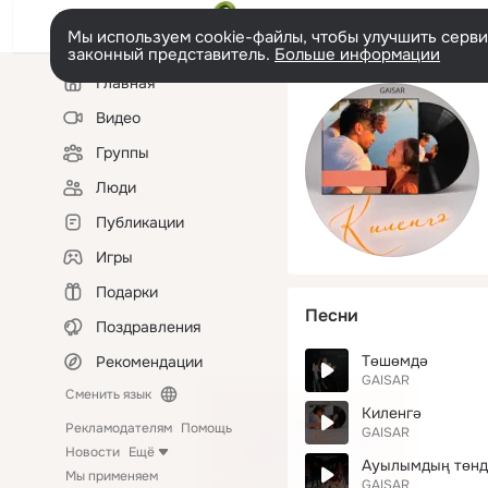
Мы используем cookie-файлы, чтобы улучшить сервис
законный представитель.
Больше информации
Левая
Главная
колонка
Видео
Группы
Люди
Публикации
Игры
Подарки
Песни
Поздравления
Төшөмдә
Рекомендации
GAISAR
Сменить язык
Киленгә
Рекламодателям
Помощь
GAISAR
Новости
Ещё
Ауылымдың төнд
Мы применяем
GAISAR