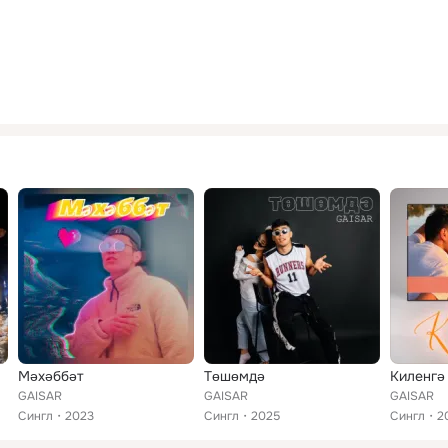
Мәхәббәт
Төшөмдә
Киленгә
GAISAR
GAISAR
GAISAR
Сингл
2023
Сингл
2025
Сингл
2