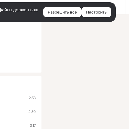
Помощь
Войти
й
e-файлы должен ваш
Разрешить все
Настроить
Правая
колонка
2:53
2:30
3:17