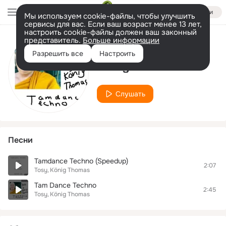
Войти
Мы используем cookie-файлы, чтобы улучшить
сервисы для вас. Если ваш возраст менее 13 лет,
настроить cookie-файлы должен ваш законный
представитель.
Больше информации
Исполнитель
Разрешить все
Настроить
König Thomas
Слушать
Песни
Tamdance Techno (Speedup)
2:07
Tosy
König Thomas
Tam Dance Techno
2:45
Tosy
König Thomas