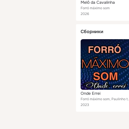
Melô da Cavalinha
Forró máximo som
2026
Сборники
Onde Errei
Forró máximo som
2023