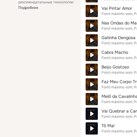
рекомендательные технологии
Подробнее
Vai Pintar Amor
Forró máximo som
P
Nas Ondas do Ma
Forró máximo som
P
Gatinha Dengosa
Forró máximo som
P
Cabra Macho
Forró máximo som
P
Beijo Gostoso
Forró máximo som
P
Faz Meu Corpo T
Forró máximo som
P
Melô da Cavalinh
Forró máximo som
P
Vai Quebrar a Ca
Forró máximo som
P
Tô Mal
Forró máximo som
P