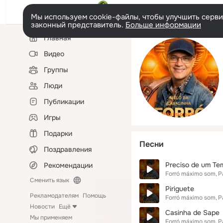
Мы используем cookie-файлы, чтобы улучшить сервис
законный представитель.
Больше информации
Левая
Главная
колонка
Видео
Группы
Люди
Публикации
Игры
Подарки
Песни
Поздравления
Preciso de um Te
Рекомендации
Forró máximo som
P
Сменить язык
Piriguete
Рекламодателям
Помощь
Forró máximo som
P
Новости
Ещё
Casinha de Sape
Мы применяем
Forró máximo som
P