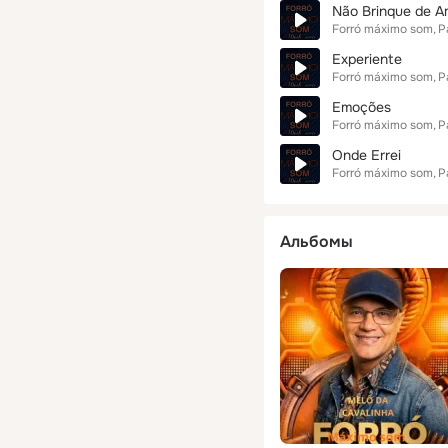
Não Brinque de A
Forró máximo som
P
Experiente
Forró máximo som
P
Emoções
Forró máximo som
P
Onde Errei
Forró máximo som
P
Альбомы