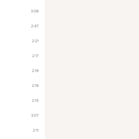
3:08
2:47
2:21
2:17
2:19
2:19
2:15
3:07
2:11