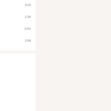
3:25
2:39
3:00
2:58