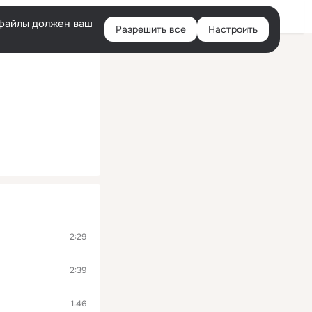
Помощь
Войти
й
e-файлы должен ваш
Разрешить все
Настроить
Правая
колонка
2:29
2:39
1:46