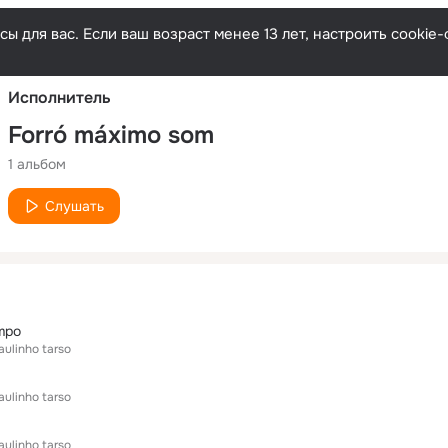
Русски
ы для вас. Если ваш возраст менее 13 лет, настроить cooki
Исполнитель
Forró máximo som
1 альбом
Слушать
mpo
aulinho tarso
aulinho tarso
aulinho tarso