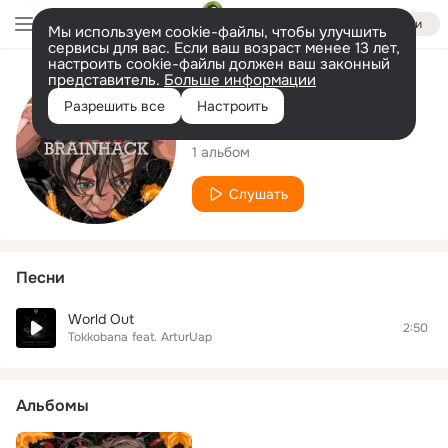
Войти
Мы используем cookie-файлы, чтобы улучшить
сервисы для вас. Если ваш возраст менее 13 лет,
настроить cookie-файлы должен ваш законный
представитель.
Больше информации
Исполнитель
Разрешить все
Настроить
ArturUap
1 альбом
Слушать
Песни
World Out
2:50
Tokkobana
feat.
ArturUap
Альбомы