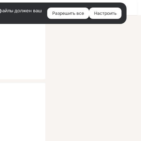
Помощь
Войти
й
e-файлы должен ваш
Разрешить все
Настроить
Правая
колонка