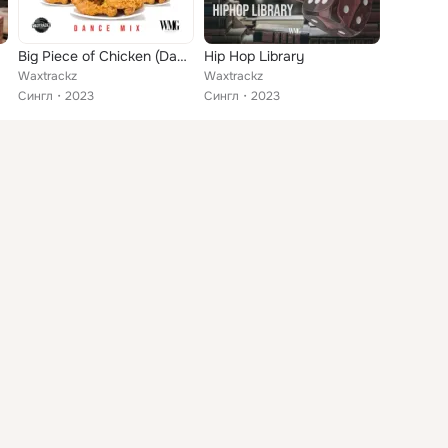
Big Piece of Chicken (Dance Mix)
Hip Hop Library
Waxtrackz
Waxtrackz
Сингл
2023
Сингл
2023