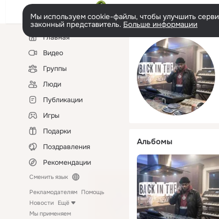
Мы используем cookie-файлы, чтобы улучшить сервис
законный представитель.
Больше информации
Левая
Главная
колонка
Видео
Группы
Люди
Публикации
Игры
Подарки
Альбомы
Поздравления
Рекомендации
Сменить язык
Рекламодателям
Помощь
Новости
Ещё
Мы применяем