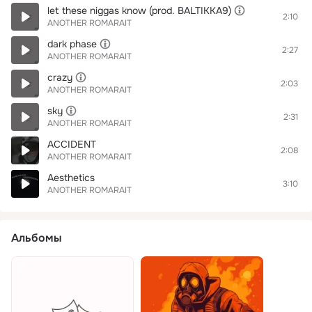
let these niggas know (prod. BALTIKKA9)
2:10
ANOTHER ROMARAIT
dark phase
2:27
ANOTHER ROMARAIT
crazy
2:03
ANOTHER ROMARAIT
sky
2:31
ANOTHER ROMARAIT
ACCIDENT
2:08
ANOTHER ROMARAIT
Aesthetics
3:10
ANOTHER ROMARAIT
Альбомы