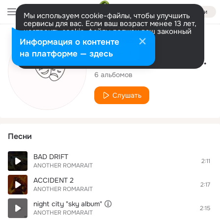
Войти
Мы используем cookie-файлы, чтобы улучшить
сервисы для вас. Если ваш возраст менее 13 лет,
настроить cookie-файлы должен ваш законный
представитель.
Больше информации
Исполнитель
Информация о контенте
Разрешить все
Настроить
на платформе — здесь
ANOTHER ROMARAIT
6 альбомов
Слушать
Песни
BAD DRIFT
2:11
ANOTHER ROMARAIT
ACCIDENT 2
2:17
ANOTHER ROMARAIT
night city "sky album"
2:15
ANOTHER ROMARAIT