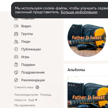
Мы используем cookie-файлы, чтобы улучшить сервис
законный представитель.
Больше информации
Левая
Главная
колонка
Видео
Группы
Люди
Публикации
Игры
Подарки
Альбомы
Поздравления
Рекомендации
Сменить язык
Рекламодателям
Помощь
Новости
Ещё
Мы применяем