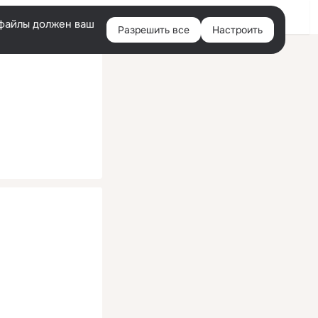
Помощь
Войти
й
e-файлы должен ваш
Разрешить все
Настроить
Правая
колонка